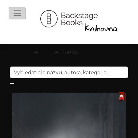
mKnihy
Vše
Přeživší