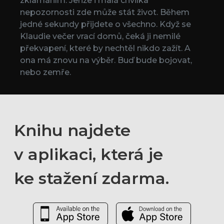
zklamáním. Jenže i malá chvilka
nepozornosti zde může stát život. Během
jedné sekundy přijdete o všechno. Když se
Klaudie večer vrací domů, čeká ji nemilé
překvapení, které by nechtěl nikdo zažít. A
ona má znovu na výběr. Buď bude bojovat,
nebo zemře.
Knihu najdete
v aplikaci, která je
ke stažení zdarma.