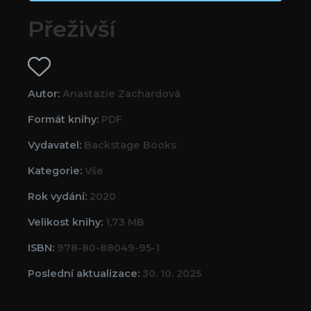
Přeživší
Autor:
Anastazie Zachardová
Formát knihy:
PDF
Vydavatel:
Backstage Books
Kategorie:
Vše
Rok vydání:
2020
Velikost knihy:
1,73 MB
ISBN:
978-80-88049-95-1
Poslední aktualizace:
30. 10. 2025