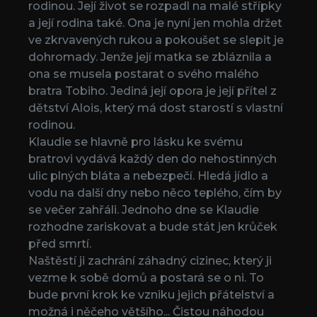
rodinou. Její život se rozpadl na malé střípky
a její rodina také. Ona je nyní jen mohla držet
ve zkrvavených rukou a pokoušet se slepit je
dohromady. Jenže její matka se zbláznila a
ona se musela postarat o svého malého
bratra Tobiho. Jediná její opora je její přítel z
dětství Alois, který má dost starostí s vlastní
rodinou.
Klaudie se hlavně pro lásku ke svému
bratrovi vydává každý den do nehostinných
ulic plných bláta a nebezpečí. Hledá jídlo a
vodu na další dny nebo něco teplého, čím by
se večer zahřáli. Jednoho dne se Klaudie
rozhodne zariskovat a bude stát jen krůček
před smrtí.
Naštěstí ji zachrání záhadný cizinec, který ji
vezme k sobě domů a postará se o ni. To
bude první krok ke vzniku jejich přátelství a
možná i něčeho většího... Čistou náhodou