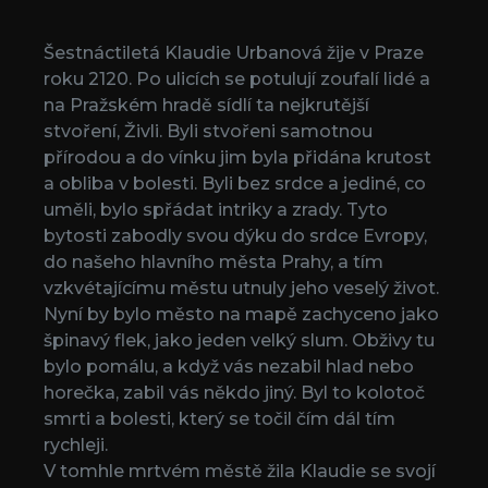
Šestnáctiletá Klaudie Urbanová žije v Praze
roku 2120. Po ulicích se potulují zoufalí lidé a
na Pražském hradě sídlí ta nejkrutější
stvoření, Živli. Byli stvořeni samotnou
přírodou a do vínku jim byla přidána krutost
a obliba v bolesti. Byli bez srdce a jediné, co
uměli, bylo spřádat intriky a zrady. Tyto
bytosti zabodly svou dýku do srdce Evropy,
do našeho hlavního města Prahy, a tím
vzkvétajícímu městu utnuly jeho veselý život.
Nyní by bylo město na mapě zachyceno jako
špinavý flek, jako jeden velký slum. Obživy tu
bylo pomálu, a když vás nezabil hlad nebo
horečka, zabil vás někdo jiný. Byl to kolotoč
smrti a bolesti, který se točil čím dál tím
rychleji.
V tomhle mrtvém městě žila Klaudie se svojí