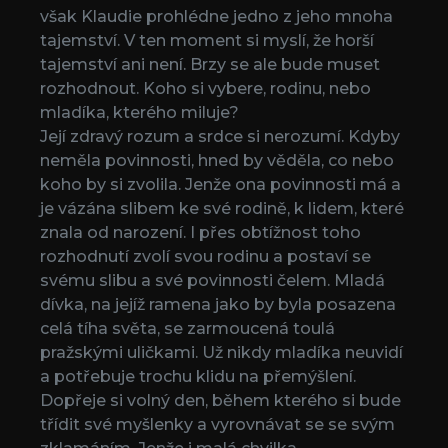
však Klaudie prohlédne jedno z jeho mnoha
tajemství. V ten moment si myslí, že horší
tajemství ani není. Brzy se ale bude muset
rozhodnout. Koho si vybere, rodinu, nebo
mladíka, kterého miluje?
Její zdravý rozum a srdce si nerozumí. Kdyby
neměla povinnosti, hned by věděla, co nebo
koho by si zvolila. Jenže ona povinnosti má a
je vázána slibem ke své rodině, k lidem, které
znala od narození. I přes obtížnost toho
rozhodnutí zvolí svou rodinu a postaví se
svému slibu a své povinnosti čelem. Mladá
dívka, na jejíž ramena jako by byla posazena
celá tíha světa, se zarmoucená toulá
pražskými uličkami. Už nikdy mladíka neuvidí
a potřebuje trochu klidu na přemýšlení.
Dopřeje si volný den, během kterého si bude
třídit své myšlenky a vyrovnávat se se svým